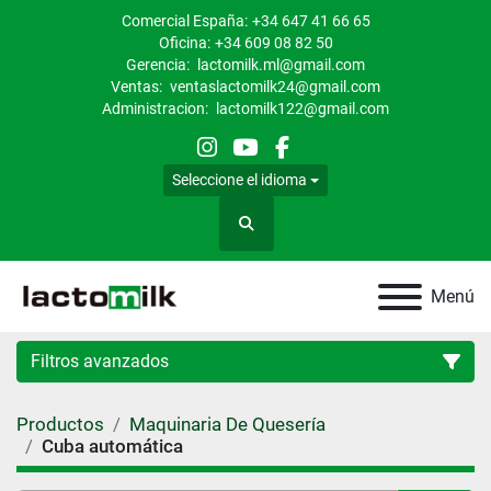
Comercial España:
+34 647 41 66 65
Oficina:
+34 609 08 82 50
Gerencia:
lactomilk.ml@gmail.com
Ventas:
ventaslactomilk24@gmail.com
Administracion:
lactomilk122@gmail.com
instagram
youtube
facebook
Seleccione el idioma
Buscar
Menú
Filtros avanzados
Productos
Maquinaria De Quesería
Categoría
Cuba automática