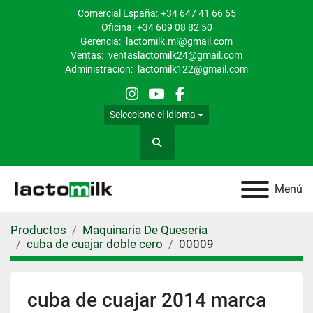
Comercial España:
+34 647 41 66 65
Oficina:
+34 609 08 82 50
Gerencia:
lactomilk.ml@gmail.com
Ventas:
ventaslactomilk24@gmail.com
Administracion:
lactomilk122@gmail.com
instagram
youtube
facebook
Seleccione el idioma
Buscar
Menú
Productos
Maquinaria De Quesería
cuba de cuajar doble cero
00009
cuba de cuajar 2014 marca