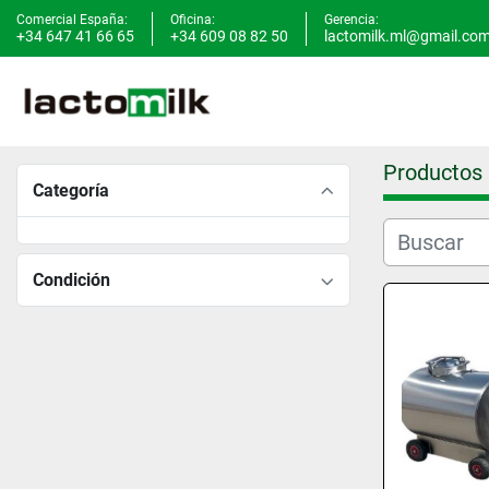
Comercial España:
Oficina:
Gerencia:
+34 647 41 66 65
+34 609 08 82 50
lactomilk.ml@gmail.co
Productos
Categoría
Condición