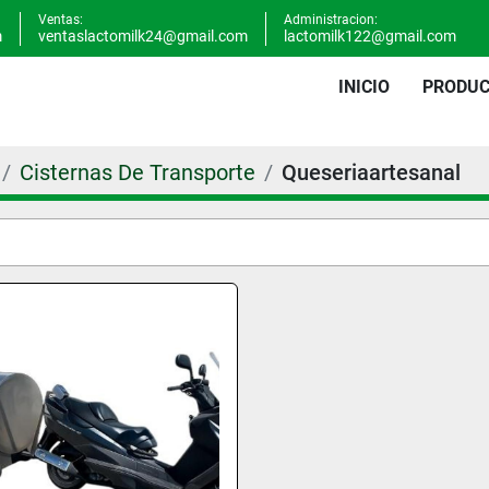
Ventas:
Administracion:
m
ventaslactomilk24@gmail.com
lactomilk122@gmail.com
INICIO
PRODU
Cisternas De Transporte
Queseriaartesanal