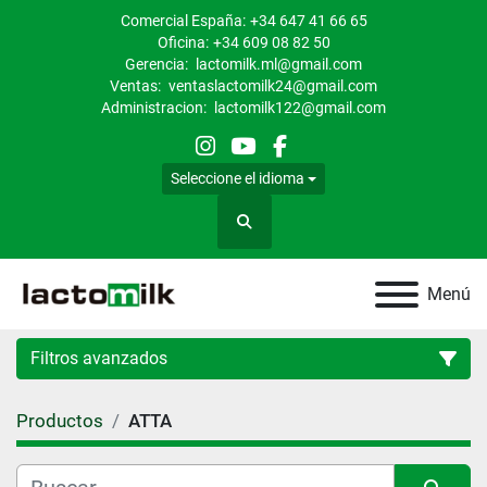
Comercial España:
+34 647 41 66 65
Oficina:
+34 609 08 82 50
Gerencia:
lactomilk.ml@gmail.com
Ventas:
ventaslactomilk24@gmail.com
Administracion:
lactomilk122@gmail.com
instagram
youtube
facebook
Seleccione el idioma
Buscar
Menú
Filtros avanzados
Productos
ATTA
Categoría
Condición