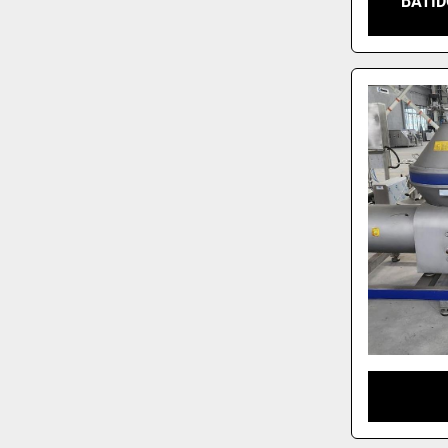
BATID