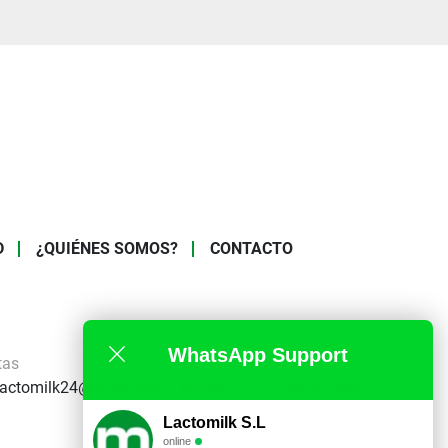
D
¿QUIÉNES SOMOS?
CONTACTO
WhatsApp Support
tas
Administracion
lactomilk24@gmail.com
lactomilk122@gmail.com
Lactomilk S.L
online