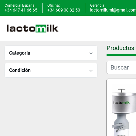
Comercial España:
Oficina:
Gerencia:
+34 647 41 66 65
+34 609 08 82 50
lactomilk.ml@gmail.co
Productos
Categoría
Condición