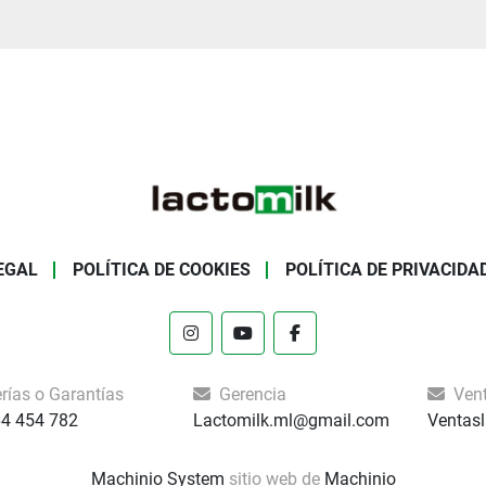
EGAL
POLÍTICA DE COOKIES
POLÍTICA DE PRIVACIDA
instagram
youtube
facebook
rías o Garantías
Gerencia
Ven
64 454 782
Lactomilk.ml@gmail.com
Ventas
Machinio System
sitio web de
Machinio