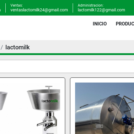
Ventas:
Administracion:
m
ventaslactomilk24@gmail.com
lactomilk122@gmail.com
INICIO
PRODU
lactomilk