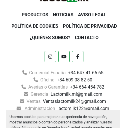
PRODUCTOS
NOTICIAS
AVISO LEGAL
POLÍTICA DE COOKIES
POLÍTICA DE PRIVACIDAD
¿QUIÉNES SOMOS?
CONTACTO
instagram
youtube
facebook
Comercial España
+34 647 41 66 65
Oficina
+34 609 08 82 50
Averías o Garantías
+34 664 454 782
Gerencia
Lactomilk.ml@gmail.com
Ventas
Ventaslactomilk24@gmail.com
Administracion
lactomilk122@gmail.com
Usamos cookies para mejorar su experiencia de navegación,
Machinio System
sitio web de
Machinio
mostrar anuncios o contenido personalizados y analizar nuestro
tráfico. Al hacer clic en "Aceptar todo", usted acepta nuestro uso