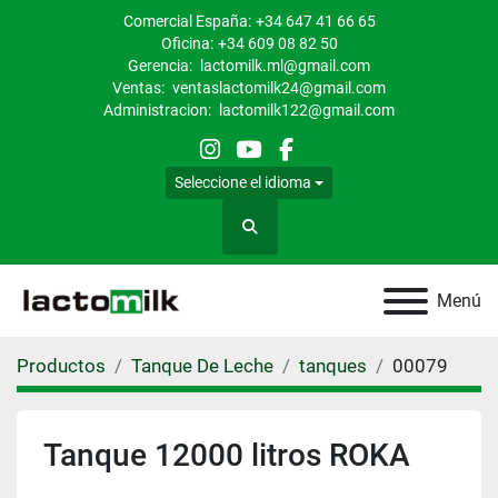
Comercial España:
+34 647 41 66 65
Oficina:
+34 609 08 82 50
Gerencia:
lactomilk.ml@gmail.com
Ventas:
ventaslactomilk24@gmail.com
Administracion:
lactomilk122@gmail.com
instagram
youtube
facebook
Seleccione el idioma
Buscar
Menú
Productos
Tanque De Leche
tanques
00079
Tanque 12000 litros ROKA