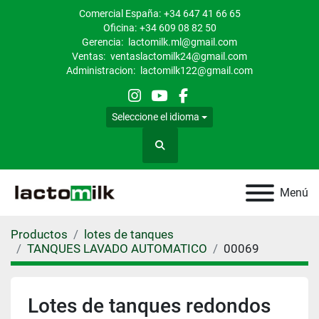
Comercial España:
+34 647 41 66 65
Oficina:
+34 609 08 82 50
Gerencia:
lactomilk.ml@gmail.com
Ventas:
ventaslactomilk24@gmail.com
Administracion:
lactomilk122@gmail.com
instagram
youtube
facebook
Seleccione el idioma
Buscar
Menú
Productos
lotes de tanques
TANQUES LAVADO AUTOMATICO
00069
Lotes de tanques redondos