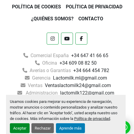
POLÍTICA DE COOKIES
POLÍTICA DE PRIVACIDAD
¿QUIÉNES SOMOS?
CONTACTO
instagram
youtube
facebook
Comercial España
+34 647 41 66 65
Oficina
+34 609 08 82 50
Averías o Garantías
+34 664 454 782
Gerencia
Lactomilk.ml@gmail.com
Ventas
Ventaslactomilk24@gmail.com
Administracion
lactomilk122@gmail.com
Usamos cookies para mejorar su experiencia de navegación,
Machinio System
sitio web de
Machinio
mostrar anuncios o contenido personalizados y analizar nuestro
tráfico. Al hacer clic en "Aceptar todo", usted acepta nuestro uso
Administrar cookies
de cookies. Más información sobre la
Política de privacidad
.
¿Necesita ayuda? ¡Envíenos un WhatsApp!
Aceptar
Rechazar
Aprende más