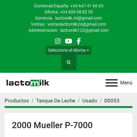
Comercial España:
+34 647 41 66 65
Oficina:
+34 609 08 82 50
Gerencia:
lactomilk.ml@gmail.com
Ventas:
ventaslactomilk24@gmail.com
Administracion:
lactomilk122@gmail.com
instagram
youtube
facebook
Seleccione el idioma
Buscar
Menú
Productos
Tanque De Leche
Usado
00053
2000 Mueller P-7000