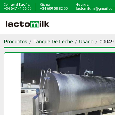
Comercial España:
Oficina:
Gerencia:
+34 647 41 66 65
+34 609 08 82 50
lactomilk.ml@gmail.co
Productos
Tanque De Leche
Usado
00049