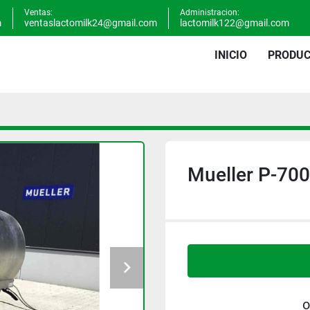
Ventas:
Administracion:
m
ventaslactomilk24@gmail.com
lactomilk122@gmail.com
INICIO
PRODU
Mueller P-70
o